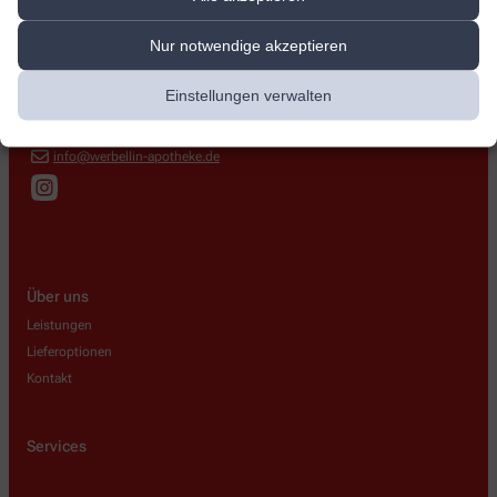
Werbellin-Apotheke
Nur notwendige akzeptieren
Hermannstr. 52
,
12049
Berlin
+49-30-6221067
Einstellungen verwalten
+49-30-6223219
info@werbellin-apotheke.de
Über uns
Leistungen
Lieferoptionen
Kontakt
Services