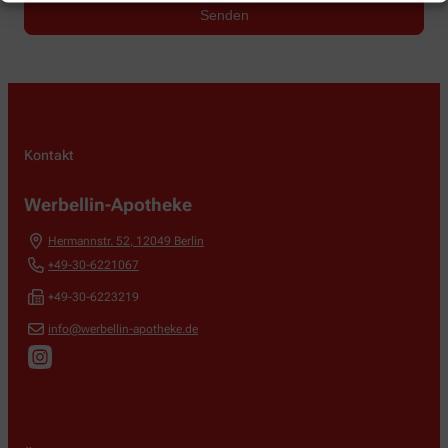
Kontakt
Werbellin-Apotheke
Hermannstr. 52
,
12049
Berlin
+49-30-6221067
+49-30-6223219
info@werbellin-apotheke.de