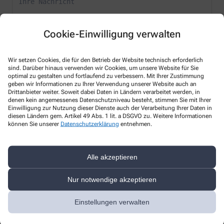
Cookie-Einwilligung verwalten
Wir setzen Cookies, die für den Betrieb der Website technisch erforderlich
* Bitte füllen Sie die Pflichtfelder aus
sind. Darüber hinaus verwenden wir Cookies, um unsere Website für Sie
optimal zu gestalten und fortlaufend zu verbessern. Mit Ihrer Zustimmung
geben wir Informationen zu Ihrer Verwendung unserer Website auch an
Ich erkläre mich damit einverstanden, dass die von mir angegebenen
Drittanbieter weiter. Soweit dabei Daten in Ländern verarbeitet werden, in
Daten elektronisch erfasst und gespeichert und meine Daten an die
denen kein angemessenes Datenschutzniveau besteht, stimmen Sie mit Ihrer
von mir ausgesuchte Apotheke übergeben werden. Rechtsgrundlage
Einwilligung zur Nutzung dieser Dienste auch der Verarbeitung Ihrer Daten in
der Verarbeitung ist Art. 6 Abs. 1 lit. a DS-GVO. Die Einwilligung kann
diesen Ländern gem. Artikel 49 Abs. 1 lit. a DSGVO zu. Weitere Informationen
jederzeit widerrufen werden, z.B. per E-Mail an
info@werbellin-
können Sie unserer
Datenschutzerklärung
entnehmen.
apotheke.de
.
Ihre Daten werden ausschließlich zur Bearbeitung Ihrer Anfrage
verwendet. Weitere Informationen zum Datenschutz finden Sie unter
Alle akzeptieren
folgendem Link:
Datenschutz
.
Nur notwendige akzeptieren
Sind Sie ein Mensch? Dann wählen Sie bitte
den Schlüssel
Einstellungen verwalten