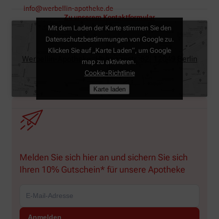
info@werbellin-apotheke.de
Zu unserem Kontaktformular
Mit dem Laden der Karte stimmen Sie den
Datenschutzbestimmungen von Google zu.
Klicken Sie auf „Karte Laden“, um Google
Werbellin-Apotheke, Hermannstr. 52, 12049 Berlin
map zu aktivieren.
Cookie-Richtlinie
Karte laden
Melden Sie sich hier an und sichern Sie sich
Ihren 10% Gutschein* für unsere Apotheke