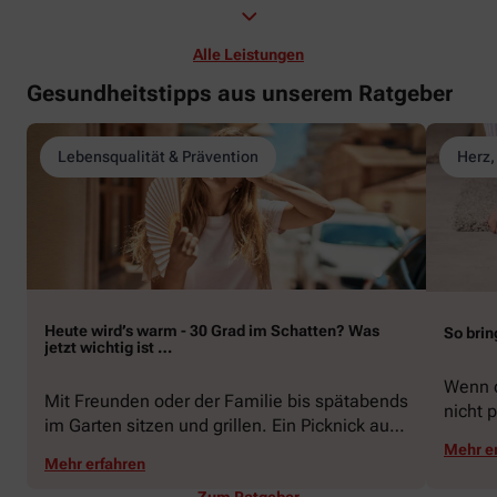
Alle Leistungen
Gesundheitstipps aus unserem Ratgeber
Lebensqualität & Prävention
Herz,
Heute wird’s warm - 30 Grad im Schatten? Was
So brin
jetzt wichtig ist …
Wenn d
Mit Freunden oder der Familie bis spätabends
nicht p
im Garten sitzen und grillen. Ein Picknick auf
zeigen
der Stadtparkwiese. Mit dem Paddelboot über
Mehr e
welche
Mehr erfahren
den See gleiten oder eine Radtour durch die
Schwu