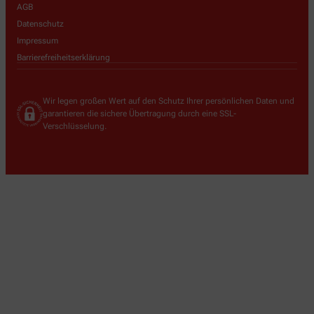
AGB
Datenschutz
Impressum
Barrierefreiheitserklärung
Wir legen großen Wert auf den Schutz Ihrer persönlichen Daten und
garantieren die sichere Übertragung durch eine SSL-
Verschlüsselung.