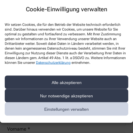
Cookie-Einwilligung verwalten
Wir setzen Cookies, die für den Betrieb der Website technisch erforderlich
Nachweis Ihrer Befreiung
sind. Darüber hinaus verwenden wir Cookies, um unsere Website für Sie
optimal zu gestalten und fortlaufend zu verbessern. Mit Ihrer Zustimmung
geben wir Informationen zu Ihrer Verwendung unserer Website auch an
Drittanbieter weiter. Soweit dabei Daten in Ländern verarbeitet werden, in
Wenn Sie einen Ausweis über die Befreiung der gesetzlichen
denen kein angemessenes Datenschutzniveau besteht, stimmen Sie mit Ihrer
Einwilligung zur Nutzung dieser Dienste auch der Verarbeitung Ihrer Daten in
Zuzahlung haben, können wir diese Info speichern und Sie
diesen Ländern gem. Artikel 49 Abs. 1 lit. a DSGVO zu. Weitere Informationen
müssen Ihren Ausweis nicht immer vorzeigen.
können Sie unserer
Datenschutzerklärung
entnehmen.
Kundenkarte beantragen
Alle akzeptieren
Jetzt schnell und einfach online beantragen und beim nächsten
Nur notwendige akzeptieren
Besuch bei uns in der Apotheke abholen.
Einstellungen verwalten
Anrede
Vorname *