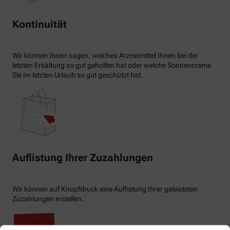
Kontinuität
Wir können Ihnen sagen, welches Arzneimittel Ihnen bei der
letzten Erkältung so gut geholfen hat oder welche Sonnencreme
Sie im letzten Urlaub so gut geschützt hat.
Auflistung Ihrer Zuzahlungen
Wir können auf Knopfdruck eine Auflistung Ihrer geleisteten
Zuzahlungen erstellen.