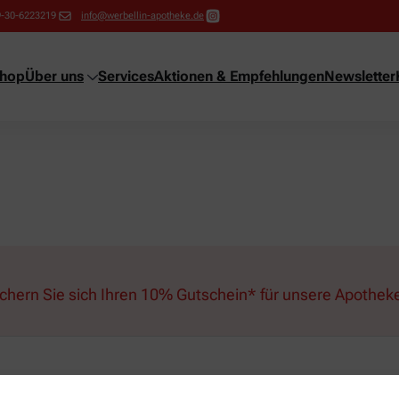
9-30-6223219
info@werbellin-apotheke.de
shop
Über uns
Services
Aktionen & Empfehlungen
Newsletter
ichern Sie sich Ihren 10% Gutschein* für unsere Apothek