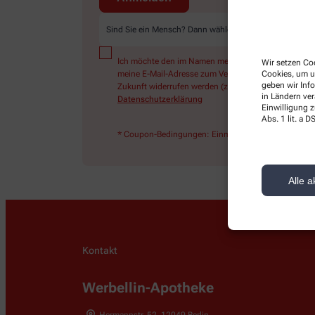
Sind Sie ein Mensch? Dann wählen Sie bitte
die Tasse
Ich möchte den im Namen meiner Apotheke versandten
Wir setzen Coo
meine E-Mail-Adresse zum Versand des News-Service ve
Cookies, um u
geben wir Inf
Zukunft widerrufen werden (z.B. über den Abmelde-Li
in Ländern ve
Datenschutzerklärung
Einwilligung z
Abs. 1 lit. a
* Coupon-Bedingungen: Einmalig einlösbar bis zum 3
Alle a
Kontakt
Werbellin-Apotheke