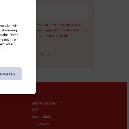
) angeboten wird. Hiermit willige ich ein, dass AHD
erwenden wir
ter Emarsys ein. Die Einwilligung kann jederzeit für die
 Zustimmung
 dabei Daten
ben zur Datenverarbeitung finden sich in der
e mit Ihrer
Artikel 49
n.
lossen rezeptpflichtige Produkte.
erwalten
Informationen
AGB
Datenschutz
Impressum