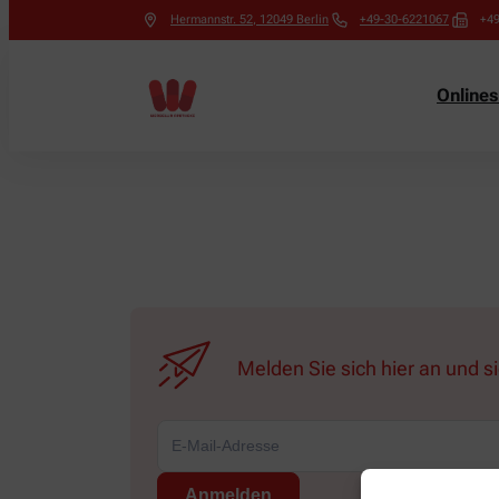
Hermannstr. 52
,
12049
Berlin
+49-30-6221067
+4
Online
Melden Sie sich hier an und s