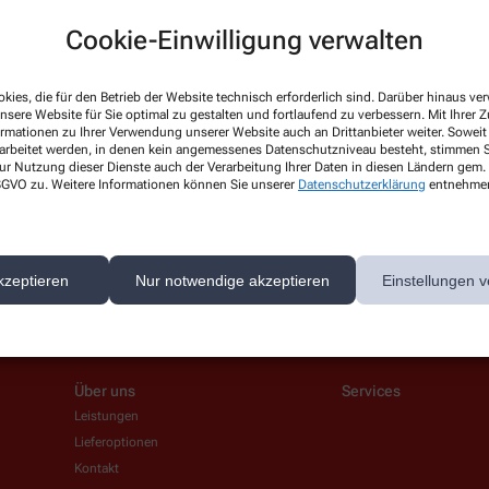
Cookie-Einwilligung verwalten
 News-Service abonnieren, der von der Alliance Healthcare Deutschland GmbH (AHD
kies, die für den Betrieb der Website technisch erforderlich sind. Darüber hinaus v
rarbeitet. AHD setzt für den Versand und die Analyse des Newsletters den Dienstleis
nsere Website für Sie optimal zu gestalten und fortlaufend zu verbessern. Mit Ihrer
ormationen zu Ihrer Verwendung unserer Website auch an Drittanbieter weiter. Soweit
nk in jedem Newsletter). Die sonstigen Kontaktmöglichkeiten dafür und weitere Anga
rarbeitet werden, in denen kein angemessenes Datenschutzniveau besteht, stimmen Si
ur Nutzung dieser Dienste auch der Verarbeitung Ihrer Daten in diesen Ländern gem. 
 DSGVO zu. Weitere Informationen können Sie unserer
Datenschutzerklärung
entnehme
1.12.2026. Mindestbestellwert: 50,00 €. Gültig auf das gesamte Sortiment, ausgesch
kzeptieren
Nur notwendige akzeptieren
Einstellungen v
Über uns
Services
Leistungen
Lieferoptionen
Kontakt